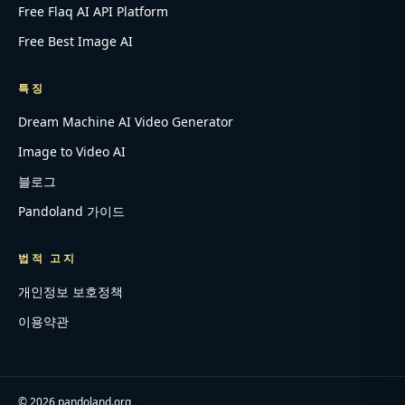
Free Flaq AI API Platform
Free Best Image AI
특징
Dream Machine AI Video Generator
Image to Video AI
블로그
Pandoland 가이드
법적 고지
개인정보 보호정책
이용약관
©
2026
pandoland.org