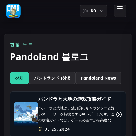
KO
menu
현장 노트
Pandoland 블로그
전체
パンドランド Jōhō
Pandoland News
パンドラと大地の游戏攻略ガイド
パンドラと大地は、魅力的なキャラクターと深
いストーリーを特徴とするRPGゲームです。こ
の攻略ガイドでは、ゲームの基本から高度な戦
略まで、プレイヤーに役立つ情報を提供しま
JUL 25, 2024
す。