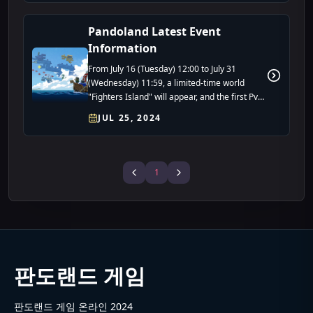
Pandoland Latest Event
Information
From July 16 (Tuesday) 12:00 to July 31
(Wednesday) 11:59, a limited-time world
"Fighters Island" will appear, and the first PvP
event "Battle Arena" will be held.
JUL 25, 2024
1
판도랜드 게임
판도랜드 게임 온라인 2024